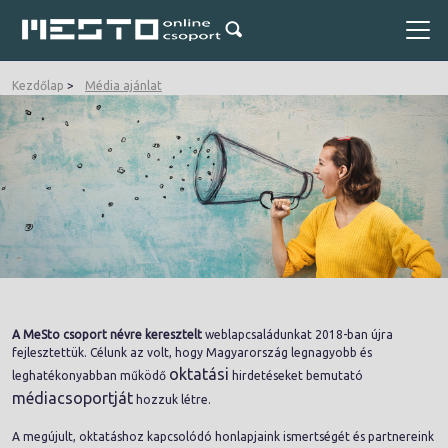
Kezdőlap
Média ajánlat
A MeSto csoport névre keresztelt
weblapcsaládunkat 2018-ban újra
fejlesztettük. Célunk az volt, hogy Magyarország legnagyobb és
oktatási
leghatékonyabban működő
hirdetéseket bemutató
médiacsoportját
hozzuk létre.
A megújult, oktatáshoz kapcsolódó honlapjaink ismertségét és partnereink