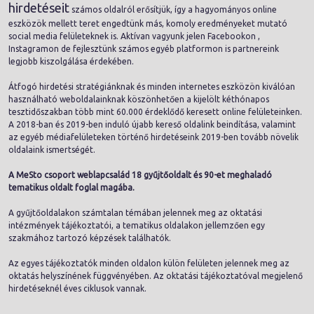
hirdetéseit
számos oldalról erősítjük, így a hagyományos online
eszközök mellett teret engedtünk más, komoly eredményeket mutató
social media felületeknek is. Aktívan vagyunk jelen Facebookon ,
Instagramon de fejlesztünk számos egyéb platformon is partnereink
legjobb kiszolgálása érdekében.
Átfogó hirdetési stratégiánknak és minden internetes eszközön kiválóan
használható weboldalainknak köszönhetően a kijelölt kéthónapos
tesztidőszakban több mint 60.000 érdeklődő keresett online felületeinken.
A 2018-ban és 2019-ben induló újabb kereső oldalink beindítása, valamint
az egyéb médiafelületeken történő hirdetéseink 2019-ben tovább növelik
oldalaink ismertségét.
A MeSto csoport weblapcsalád 18 gyűjtőoldalt és 90-et meghaladó
tematikus oldalt foglal magába.
A gyűjtőoldalakon számtalan témában jelennek meg az oktatási
intézmények tájékoztatói, a tematikus oldalakon jellemzően egy
szakmához tartozó képzések találhatók.
Az egyes tájékoztatók minden oldalon külön felületen jelennek meg az
oktatás helyszínének függvényében. Az oktatási tájékoztatóval megjelenő
hirdetéseknél éves ciklusok vannak.