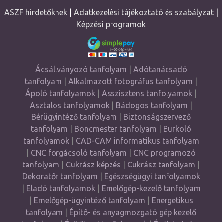
ASZF hirdetőknek
|
Adatkezelési tájékoztató és szabályzat
|
Képzési programok
Ácsállványozó tanfolyam
|
Adótanácsadó
tanfolyam
|
Alkalmazott fotográfus tanfolyam
|
Ápoló tanfolyamok
|
Asszisztens tanfolyamok
|
Asztalos tanfolyamok
|
Bádogos tanfolyam
|
Bérügyintéző tanfolyam
|
Biztonságszervező
tanfolyam
|
Boncmester tanfolyam
|
Burkoló
tanfolyamok
|
CAD-CAM informatikus tanfolyam
|
CNC forgácsoló tanfolyam
|
CNC programozó
tanfolyam
|
Cukrász képzés
|
Cukrász tanfolyam
|
Dekoratőr tanfolyam
|
Egészségügyi tanfolyamok
|
Eladó tanfolyamok
|
Emelőgép-kezelő tanfolyam
|
Emelőgép-ügyintéző tanfolyam
|
Energetikus
tanfolyam
|
Építő- és anyagmozgató gép kezelő