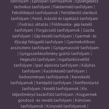
tanfolyam
|
Építőipari tanfolyamok
|
Épületgépész
technikus tanfolyam
|
Fakitermelő tanfolyam
|
Felnőttképző tanfolyamok
|
Fertőtlenítő sterilező
tanfolyam
|
Festő, mázoló és tapétázó tanfolyam
|
Fodrász oktatás
|
Földmunka- gép kezelő
tanfolyam
|
Forgácsoló tanfolyamok
|
Gazda
tanfolyam
|
Gép kezelő tanfolyam
|
Gyermek- és
ifjúsági felügyelő tanfolyam
|
Gyermekotthoni
asszisztens tanfolyam
|
Gyógymasszőr tanfolyam
|
Gyógyszerkészítmény gyártó tanfolyam
|
Hegesztő tanfolyam
|
Ingatlanközvetítő
tanfolyam
|
Ipari alpinista tanfolyam
|
Kályhás
tanfolyam
|
Kazánkezelő tanfolyam
|
Kedvezményes tanfolyamok
|
Kereskedő
tanfolyamok
|
Kertépítő tanfolyam
|
Kertfenntartó
tanfolyam
|
Kezelő tanfolyamok
|
Kis
teljesítményű kazánfűtő tanfolyam
|
Kisgyermek
gondozó -és nevelő tanfolyam
|
Kőműves
tanfolyamok
|
Könyvelő tanfolyamok
|