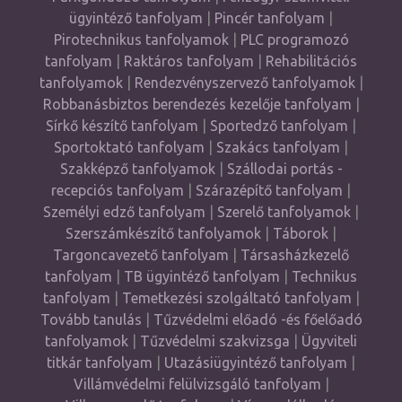
ügyintéző tanfolyam
|
Pincér tanfolyam
|
Pirotechnikus tanfolyamok
|
PLC programozó
tanfolyam
|
Raktáros tanfolyam
|
Rehabilitációs
tanfolyamok
|
Rendezvényszervező tanfolyamok
|
Robbanásbiztos berendezés kezelője tanfolyam
|
Sírkő készítő tanfolyam
|
Sportedző tanfolyam
|
Sportoktató tanfolyam
|
Szakács tanfolyam
|
Szakképző tanfolyamok
|
Szállodai portás -
recepciós tanfolyam
|
Szárazépítő tanfolyam
|
Személyi edző tanfolyam
|
Szerelő tanfolyamok
|
Szerszámkészítő tanfolyamok
|
Táborok
|
Targoncavezető tanfolyam
|
Társasházkezelő
tanfolyam
|
TB ügyintéző tanfolyam
|
Technikus
tanfolyam
|
Temetkezési szolgáltató tanfolyam
|
Tovább tanulás
|
Tűzvédelmi előadó -és főelőadó
tanfolyamok
|
Tűzvédelmi szakvizsga
|
Ügyviteli
titkár tanfolyam
|
Utazásiügyintéző tanfolyam
|
Villámvédelmi felülvizsgáló tanfolyam
|