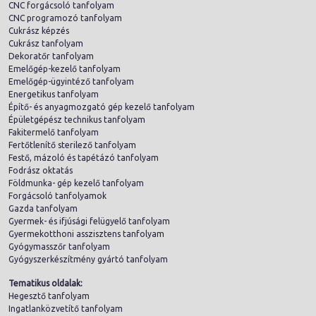
CNC forgácsoló tanfolyam
CNC programozó tanfolyam
Cukrász képzés
Cukrász tanfolyam
Dekoratőr tanfolyam
Emelőgép-kezelő tanfolyam
Emelőgép-ügyintéző tanfolyam
Energetikus tanfolyam
Építő- és anyagmozgató gép kezelő tanfolyam
Épületgépész technikus tanfolyam
Fakitermelő tanfolyam
Fertőtlenítő sterilező tanfolyam
Festő, mázoló és tapétázó tanfolyam
Fodrász oktatás
Földmunka- gép kezelő tanfolyam
Forgácsoló tanfolyamok
Gazda tanfolyam
Gyermek- és ifjúsági felügyelő tanfolyam
Gyermekotthoni asszisztens tanfolyam
Gyógymasszőr tanfolyam
Gyógyszerkészítmény gyártó tanfolyam
Tematikus oldalak:
Hegesztő tanfolyam
Ingatlanközvetítő tanfolyam