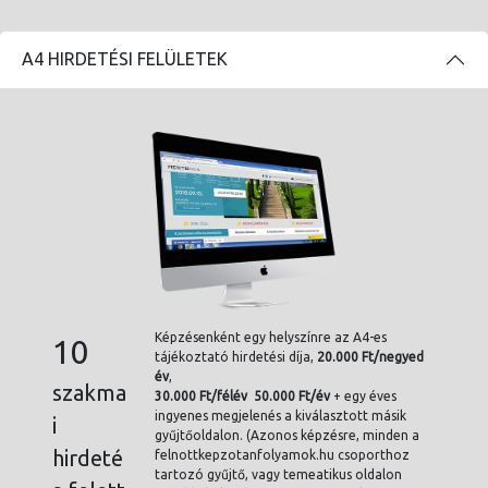
A4 HIRDETÉSI FELÜLETEK
Képzésenként egy helyszínre az A4-es
10
tájékoztató hirdetési díja,
20.000 Ft/negyed
év
,
szakma
30.000 Ft/félév 50.000 Ft/év
+ egy éves
ingyenes megjelenés a kiválasztott másik
i
gyűjtőoldalon. (Azonos képzésre, minden a
hirdeté
felnottkepzotanfolyamok.hu csoporthoz
tartozó gyűjtő, vagy temeatikus oldalon