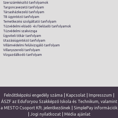
Szerszámkészítő tanfolyamok
Targoncavezető tanfolyam
Társasházkezelő tanfolyam
TB ügyintéző tanfolyam
Temetkezési szolgáltató tanfolyam
Tűzvédelmi előadó -és főelőadó tanfolyamok
Tűzvédelmi szakvizsga
Ügyviteli titkár tanfolyam
Utazásiügyintéző tanfolyam
Villámvédelmi felülvizsgáló tanfolyam
Villanyszerelő tanfolyam
Vízgazdálkodó tanfolyam
Felnőttképzési engedély száma
|
Kapcsolat
|
Impresszum
|
ÁSZF az Eduforyou Szakképző Iskola és Technikum, valamint
a MESTO Csoport Kft. jelentkezőinek
|
SimplePay információk
|
Jogi nyilatkozat
|
Média ajánlat