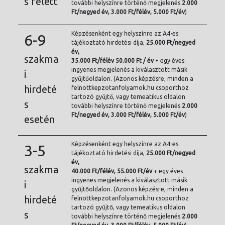
s felett
további helyszínre történő megjelenés
2.000
Ft/
negyed év, 3.000 Ft/félév, 5.000 Ft/év
)
Képzésenként egy helyszínre az A4-es
6-9
tájékoztató hirdetési díja,
25.000 Ft/negyed
év,
szakma
35.000 Ft/félév 50.000 Ft / év
+ egy éves
ingyenes megjelenés a kiválasztott másik
i
gyűjtőoldalon. (Azonos képzésre, minden a
hirdeté
felnottkepzotanfolyamok.hu csoporthoz
tartozó gyűjtő, vagy temeatikus oldalon
s
további helyszínre történő megjelenés
2.000
Ft/
negyed év, 3.000 Ft/félév, 5.000 Ft/év
)
esetén
Képzésenként egy helyszínre az A4-es
3-5
tájékoztató hirdetési díja,
25.000 Ft/negyed
év,
szakma
40.000 Ft/félév, 55.000 Ft/év
+ egy éves
ingyenes megjelenés a kiválasztott másik
i
gyűjtőoldalon. (Azonos képzésre, minden a
hirdeté
felnottkepzotanfolyamok.hu csoporthoz
tartozó gyűjtő, vagy temeatikus oldalon
s
további helyszínre történő megjelenés
2.000