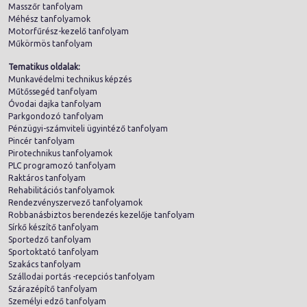
Masszőr tanfolyam
Méhész tanfolyamok
Motorfűrész-kezelő tanfolyam
Műkörmös tanfolyam
Tematikus oldalak:
Munkavédelmi technikus képzés
Műtőssegéd tanfolyam
Óvodai dajka tanfolyam
Parkgondozó tanfolyam
Pénzügyi-számviteli ügyintéző tanfolyam
Pincér tanfolyam
Pirotechnikus tanfolyamok
PLC programozó tanfolyam
Raktáros tanfolyam
Rehabilitációs tanfolyamok
Rendezvényszervező tanfolyamok
Robbanásbiztos berendezés kezelője tanfolyam
Sírkő készítő tanfolyam
Sportedző tanfolyam
Sportoktató tanfolyam
Szakács tanfolyam
Szállodai portás -recepciós tanfolyam
Szárazépítő tanfolyam
Személyi edző tanfolyam