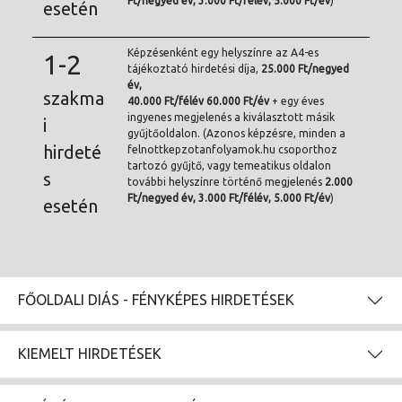
Ft/
negyed év, 3.000 Ft/félév, 5.000 Ft/év
)
esetén
Képzésenként egy helyszínre az A4-es
1-2
tájékoztató hirdetési díja,
25.000 Ft/negyed
év,
szakma
40.000 Ft/félév 60.000 Ft/év
+ egy éves
ingyenes megjelenés a kiválasztott másik
i
gyűjtőoldalon. (Azonos képzésre, minden a
hirdeté
felnottkepzotanfolyamok.hu csoporthoz
tartozó gyűjtő, vagy temeatikus oldalon
s
további helyszínre történő megjelenés
2.000
Ft/
negyed év, 3.000 Ft/félév, 5.000 Ft/év
)
esetén
FŐOLDALI DIÁS - FÉNYKÉPES HIRDETÉSEK
KIEMELT HIRDETÉSEK