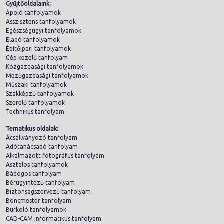
Gyűjtőoldalaink:
Ápoló tanfolyamok
Asszisztens tanfolyamok
Egészségügyi tanfolyamok
Eladó tanfolyamok
Építőipari tanfolyamok
Gép kezelő tanfolyam
Közgazdasági tanfolyamok
Mezőgazdasági tanfolyamok
Műszaki tanfolyamok
Szakképző tanfolyamok
Szerelő tanfolyamok
Technikus tanfolyam
Tematikus oldalak:
Ácsállványozó tanfolyam
Adótanácsadó tanfolyam
Alkalmazott fotográfus tanfolyam
Asztalos tanfolyamok
Bádogos tanfolyam
Bérügyintéző tanfolyam
Biztonságszervező tanfolyam
Boncmester tanfolyam
Burkoló tanfolyamok
CAD-CAM informatikus tanfolyam