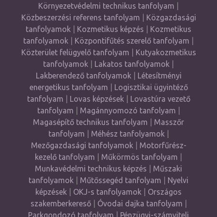
Környezetvédelmi technikus tanfolyam
|
Közbeszerzési referens tanfolyam
|
Közgazdasági
tanfolyamok
|
Kozmetikus képzés
|
Kozmetikus
tanfolyamok
|
Központifűtés szerelő tanfolyam
|
Közterület felügyelő tanfolyam
|
Kutyakozmetikus
tanfolyamok
|
Lakatos tanfolyamok
|
Lakberendező tanfolyamok
|
Létesítményi
energetikus tanfolyam
|
Logisztikai ügyintéző
tanfolyam
|
Lovas képzések
|
Lovastúra vezető
tanfolyam
|
Magánnyomozó tanfolyam
|
Magasépítő technikus tanfolyam
|
Masszőr
tanfolyam
|
Méhész tanfolyamok
|
Mezőgazdasági tanfolyamok
|
Motorfűrész-
kezelő tanfolyam
|
Műkörmös tanfolyam
|
Munkavédelmi technikus képzés
|
Műszaki
tanfolyamok
|
Műtőssegéd tanfolyam
|
Nyelvi
képzések
|
OKJ-s tanfolyamok
|
Országos
szakemberkereső
|
Óvodai dajka tanfolyam
|
Parkgondozó tanfolyam
|
Pénzügyi-számviteli