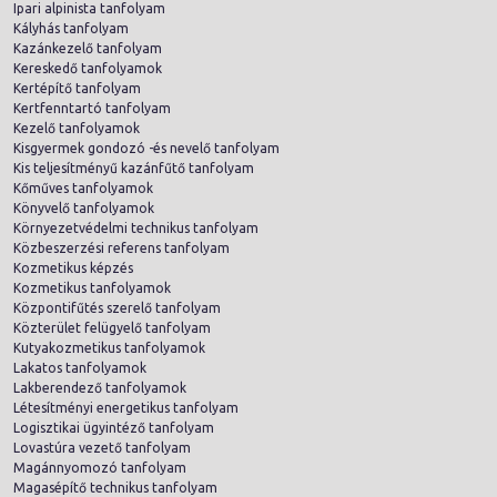
Ipari alpinista tanfolyam
Kályhás tanfolyam
Kazánkezelő tanfolyam
Kereskedő tanfolyamok
Kertépítő tanfolyam
Kertfenntartó tanfolyam
Kezelő tanfolyamok
Kisgyermek gondozó -és nevelő tanfolyam
Kis teljesítményű kazánfűtő tanfolyam
Kőműves tanfolyamok
Könyvelő tanfolyamok
Környezetvédelmi technikus tanfolyam
Közbeszerzési referens tanfolyam
Kozmetikus képzés
Kozmetikus tanfolyamok
Központifűtés szerelő tanfolyam
Közterület felügyelő tanfolyam
Kutyakozmetikus tanfolyamok
Lakatos tanfolyamok
Lakberendező tanfolyamok
Létesítményi energetikus tanfolyam
Logisztikai ügyintéző tanfolyam
Lovastúra vezető tanfolyam
Magánnyomozó tanfolyam
Magasépítő technikus tanfolyam